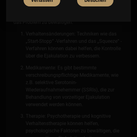
Die Behandlung der vorzeitigen Ejakulation hängt
Verlassen
Besuchen
von der Schwere und den zugrunde liegenden
Ursachen ab. Es gibt verschiedene Ansätze, um
das Problem zu bewältigen:
Verhaltensänderungen: Techniken wie das
„Start-Stopp“ -Verfahren und das „Squeeze“ -
Verfahren können dabei helfen, die Kontrolle
über die Ejakulation zu verbessern.
Medikamente: Es gibt bestimmte
verschreibungspflichtige Medikamente, wie
z.B. selektive Serotonin-
Wiederaufnahmehemmer (SSRIs), die zur
Behandlung von vorzeitiger Ejakulation
verwendet werden können.
Therapie: Psychotherapie und kognitive
Verhaltenstherapie können helfen,
psychologische Faktoren zu bewältigen, die