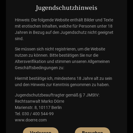
Psychologische Faktoren: Angstzustände,
Jugendschutzhinweis
Leistungsdruck, Depressionen und Stress
Hinweis: Die folgende Website enthält Bilder und Texte
können die Kontrolle über die Ejakulation
mit erotischen Inhalten, welche für Personen unter 18
beeinträchtigen.
Jahren in Bezug auf den Jugendschutz nicht geeignet
sind.
Biologische Faktoren: Es gibt Hinweise
darauf, dass bestimmte Neurotransmitter im
Sie müssen sich nicht registrieren, um die Website
Gehirn, insbesondere Serotonin, an der
nutzen zu können. Bitte bestätigen Sie nur die
Regulation der Ejakulation beteiligt sind. Ein
Altersverifikation und stimmen unseren Allgemeinen
Mangel an Serotonin könnte vorzeitige
Geschäftsbedingungen zu:
Ejakulation begünstigen.
Hiermit bestätige ich, mindestens 18 Jahre alt zu sein
und den Hinweis zur Kenntnis genommen zu haben.
Erfahrung und Training: In einigen Fällen
kann eine mangelnde sexuelle Erfahrung
Jugendschutzbeauftragter gemäß § 7 JMStV:
oder unzureichendes Training der
Rechtsanwalt Marko Dörre
Beckenbodenmuskulatur dazu beitragen,
Marienstr. 8, 10117 Berlin
Tel. 030 / 400 544-99
dass die Ejakulation schwerer kontrollierbar
www.doerre.com
ist.